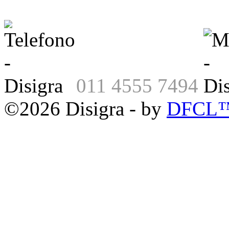
011 4555 7494
©2026 Disigra - by
DFCL